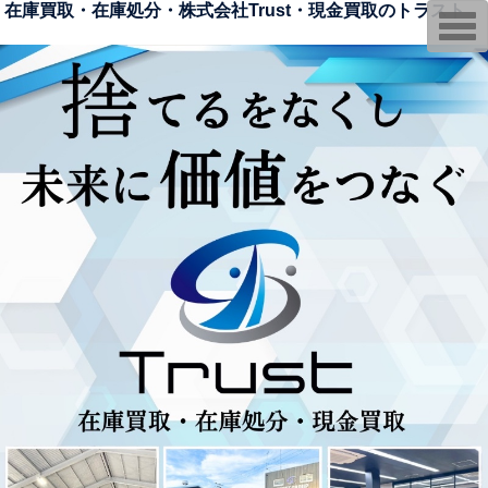
在庫買取・在庫処分・株式会社Trust・現金買取のトラスト
T
o
g
g
l
e
n
a
v
i
g
a
t
i
o
n